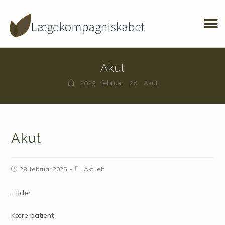
Akut
2025
februar
28
Akut
Akut
28. februar 2025
Aktuelt
…tider
Kære patient