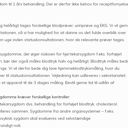
dom til 1 års behandling. Der er derfor ikke behov for receptfornyels
lårligt tages forskellige blodprøver, urinprøve og EKG. Vi vil ger
ltationen, så vi har mulighed for at danne os det fulde overblik over
 en uge inden statuskonsultationen, hvor de relevante prøver tages.
e sygdomme, der øger risikoen for hjertekarsygdom f.eks. forhøjet
m, bør der også måles blodtryk halv og helårligt. Blodtryk måles bed
nge. Vi vil derfor bede dig lave hjemmeblodtryksmåling, hvor du
 til statuskonsultationen. Vejledning kan udleveres i sekretariatet.
t apparat til de 3 dages måling. Bestil gerne tid til udlån af
gdomme kræver forskellige kontroller:
ertekarsygdom dvs. behandling for forhøjet blodtryk, cholesterol,
rolleres sammen. Sygdomme fra andre organsystemer – f.eks.
psykisk sygdom skal evalueres ved selvstændige
rundigt nok.