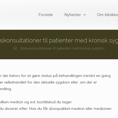
Forside
Nyheder
Om klinikk
uskonsultationer til patienter med kronisk s
Statuskonsultationer til patienter med kronisk sygdom
er der behov for at gøre status på behandlingen mindst en gang
 er velbehandlet for den aktuelle sygdom eller, om der er
ndling.
vilken medicin og evt. kosttilskud du tager.
du doserer efter. Hvis du får dosispakket medicin eller medicinen