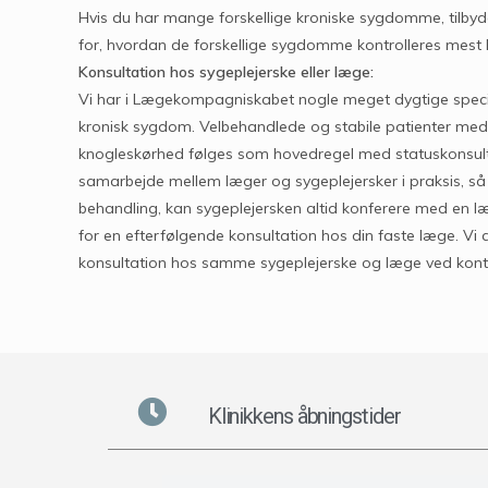
Hvis du har mange forskellige kroniske sygdomme, tilbyde
for, hvordan de forskellige sygdomme kontrolleres mest
Konsultation hos sygeplejerske eller læge:
Vi har i Lægekompagniskabet nogle meget dygtige specia
kronisk sygdom. Velbehandlede og stabile patienter med f
knogleskørhed følges som hovedregel med statuskonsulta
samarbejde mellem læger og sygeplejersker i praksis, så 
behandling, kan sygeplejersken altid konferere med en læ
for en efterfølgende konsultation hos din faste læge. Vi a
konsultation hos samme sygeplejerske og læge ved kontrol
Klinikkens åbningstider