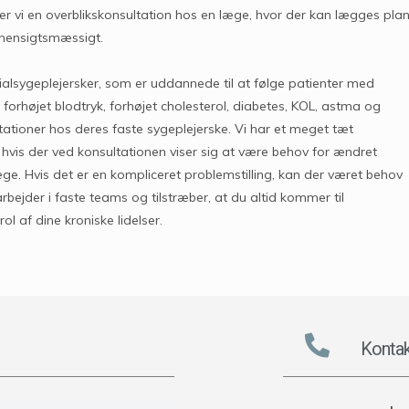
r vi en overblikskonsultation hos en læge, hvor der kan lægges pla
 hensigtsmæssigt.
lsygeplejersker, som er uddannede til at følge patienter med
orhøjet blodtryk, forhøjet cholesterol, diabetes, KOL, astma og
tioner hos deres faste sygeplejerske. Vi har et meget tæt
hvis der ved konsultationen viser sig at være behov for ændret
ge. Hvis det er en kompliceret problemstilling, kan der været behov
rbejder i faste teams og tilstræber, at du altid kommer til
 af dine kroniske lidelser.
Kontak