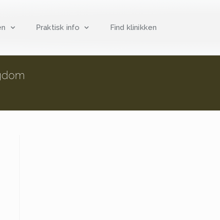
en
Praktisk info
Find klinikken
ygdom