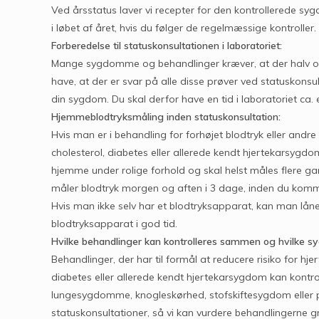
Ved årsstatus laver vi recepter for den kontrollerede syg
i løbet af året, hvis du følger de regelmæssige kontroller.
Forberedelse til statuskonsultationen i laboratoriet:
Mange sygdomme og behandlinger kræver, at der halv og he
have, at der er svar på alle disse prøver ved statuskonsu
din sygdom. Du skal derfor have en tid i laboratoriet ca.
Hjemmeblodtryksmåling inden statuskonsultation:
Hvis man er i behandling for forhøjet blodtryk eller andr
cholesterol, diabetes eller allerede kendt hjertekarsygdo
hjemme under rolige forhold og skal helst måles flere ga
måler blodtryk morgen og aften i 3 dage, inden du kommer
Hvis man ikke selv har et blodtryksapparat, kan man låne e
blodtryksapparat i god tid.
Hvilke behandlinger kan kontrolleres sammen og hvilke sy
Behandlinger, der har til formål at reducere risiko for hj
diabetes eller allerede kendt hjertekarsygdom kan kont
lungesygdomme, knogleskørhed, stofskiftesygdom eller 
statuskonsultationer, så vi kan vurdere behandlingerne g