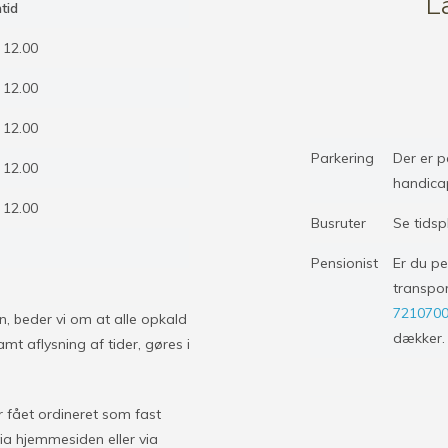
L
tid
 12.00
 12.00
 12.00
Parkering
Der er p
 12.00
handicap
 12.00
Busruter
Se tids
Pensionist
Er du pe
transpor
721070
en, beder vi om at alle opkald
dækker.
 aflysning af tider, gøres i
r fået ordineret som fast
via hjemmesiden eller via