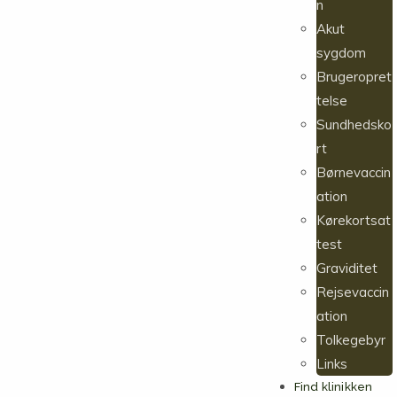
n
Akut
sygdom
Brugeropret
telse
Sundhedsko
rt
Børnevaccin
ation
Kørekortsat
test
Graviditet
Rejsevaccin
ation
Tolkegebyr
Links
Find klinikken