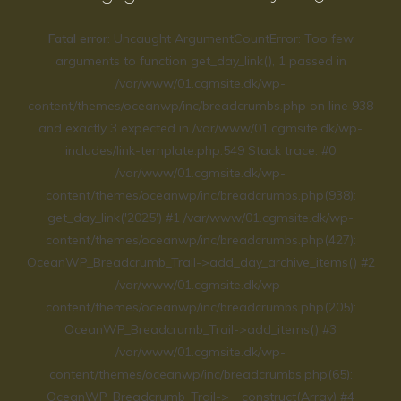
Fatal error
: Uncaught ArgumentCountError: Too few
arguments to function get_day_link(), 1 passed in
/var/www/01.cgmsite.dk/wp-
content/themes/oceanwp/inc/breadcrumbs.php on line 938
and exactly 3 expected in /var/www/01.cgmsite.dk/wp-
includes/link-template.php:549 Stack trace: #0
/var/www/01.cgmsite.dk/wp-
content/themes/oceanwp/inc/breadcrumbs.php(938):
get_day_link('2025') #1 /var/www/01.cgmsite.dk/wp-
content/themes/oceanwp/inc/breadcrumbs.php(427):
OceanWP_Breadcrumb_Trail->add_day_archive_items() #2
/var/www/01.cgmsite.dk/wp-
content/themes/oceanwp/inc/breadcrumbs.php(205):
OceanWP_Breadcrumb_Trail->add_items() #3
/var/www/01.cgmsite.dk/wp-
content/themes/oceanwp/inc/breadcrumbs.php(65):
OceanWP_Breadcrumb_Trail->__construct(Array) #4