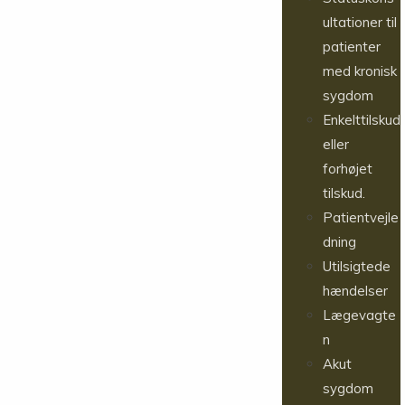
ultationer til
patienter
med kronisk
sygdom
Enkelttilskud
eller
forhøjet
tilskud.
Patientvejle
dning
Utilsigtede
hændelser
Lægevagte
n
Akut
sygdom