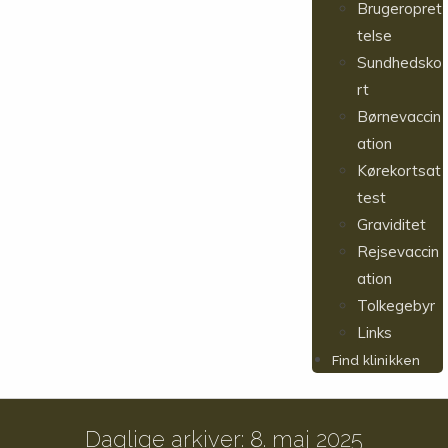
Brugeropret
telse
Sundhedsko
rt
Børnevaccin
ation
Kørekortsat
test
Graviditet
Rejsevaccin
ation
Tolkegebyr
Links
Find klinikken
Daglige arkiver: 8. maj 2025